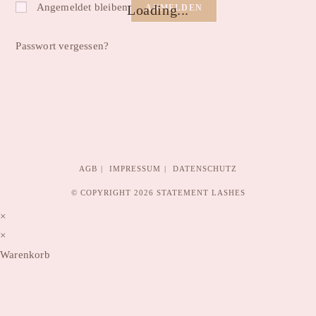
Angemeldet bleiben
Loading...
ANMELDEN
Passwort vergessen?
AGB
IMPRESSUM
DATENSCHUTZ
© COPYRIGHT 2026
STATEMENT LASHES
×
×
Warenkorb